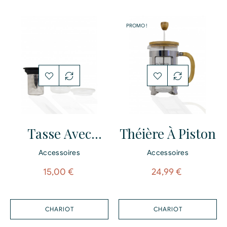
PROMO !
Tasse Avec
Théière À Piston
Filtre Infuseur
Accessoires
Accessoires
Prix
Prix
15,00 €
24,99 €
CHARIOT
CHARIOT