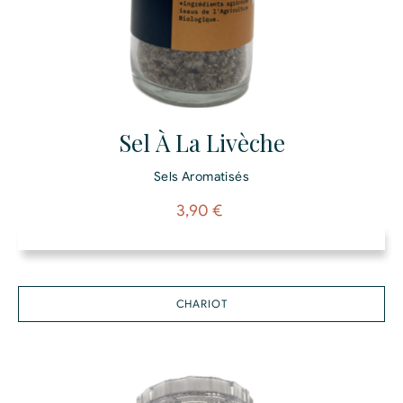
Sel À La Livèche
Sels Aromatisés
Prix
3,90 €
CHARIOT