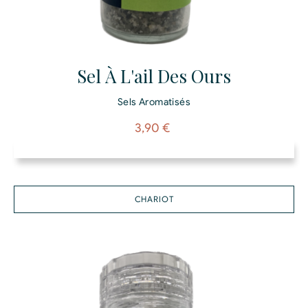
Sel À L'ail Des Ours
Sels Aromatisés
Prix
3,90 €
CHARIOT