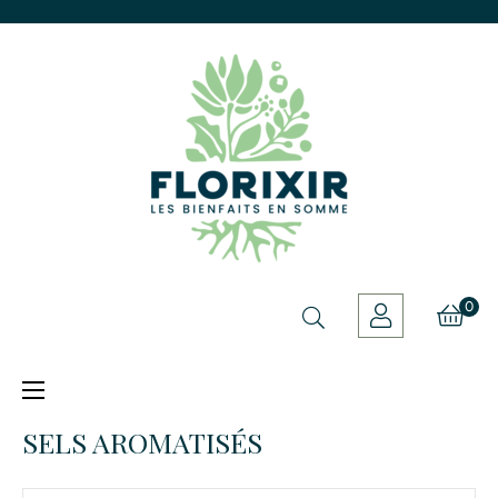
0
Basculer
☰
la
navigation
SELS AROMATISÉS