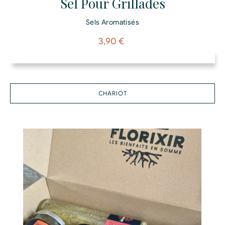
Sel Pour Grillades
Sels Aromatisés
Prix
3,90 €
CHARIOT